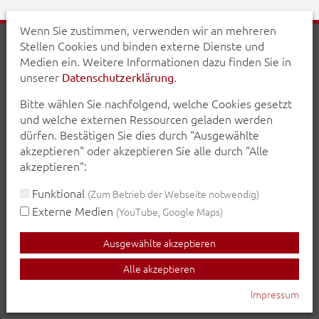
Wenn Sie zustimmen, verwenden wir an mehreren
Stellen Cookies und binden externe Dienste und
Erklärung zur Barrierefreiheit
Impressum
Medien ein. Weitere Informationen dazu finden Sie in
Datenschutzerklärung
unserer
.
Datenschutzerklärung
Teilen Sie diese Seite mit Ihren Bekannten:
Bitte wählen Sie nachfolgend, welche Cookies gesetzt
und welche externen Ressourcen geladen werden
teilen
teilen
posten
mail
dürfen. Bestätigen Sie dies durch "Ausgewählte
akzeptieren" oder akzeptieren Sie alle durch "Alle
Seite drucken
akzeptieren":
Funktional
(Zum Betrieb der Webseite notwendig)
Externe Medien
(YouTube, Google Maps)
Ausgewählte akzeptieren
Alle akzeptieren
Impressum